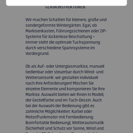
LICHTVERHÄLTNISSE UNTER
GLASKONSTRUKTIONEN.
RABATTE
Wir machen Schatten für kleinere, große und
KARRIERE
sondergeformte Wintergärten. Egal, ob
Markisenkasten, Führungsschienen oder ZIP-
Systeme für lückenlose Beschattung –
KONTAKT
immer steht die optimale Tuchspannung
durch verschiedene Spannsysteme im
Vordergrund.
Ob als Auf- oder Unterglasmarkise, manuell
bedienbar oder steuerbar durch Wind- und
Wettersensorik: wir gestalten individuell
nach Ihre Anforderungen! Mischen Sie
einzelne Elemente und komponieren Sie Ihre
Markise. Auswahl bieten wir Ihnen in Modell,
der Gestellfarbe und im Tuch-Dessin. Auch
bei der Auswahl der Bedienung gibt es
zahlreiche Möglichkeiten: Kurbel oder
Motor/Funkmotor mit Fernbedienung
(komfortable Bedienung), Wetterautomatik
(Sicherheit und Schutz vor Sonne, Wind und