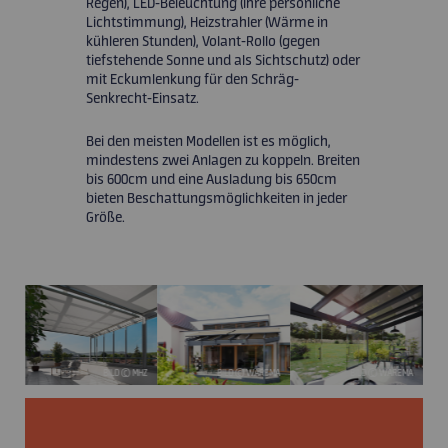
Regen), LED-Beleuchtung (Ihre persönliche
Lichtstimmung), Heizstrahler (Wärme in
kühleren Stunden), Volant-Rollo (gegen
tiefstehende Sonne und als Sichtschutz) oder
mit Eckumlenkung für den Schräg-
Senkrecht-Einsatz.
Bei den meisten Modellen ist es möglich,
mindestens zwei Anlagen zu koppeln. Breiten
bis 600cm und eine Ausladung bis 650cm
bieten Beschattungsmöglichkeiten in jeder
Größe.
ISOL
BILD © MHZ
BILD © WAREMA
BILD © WAREMA