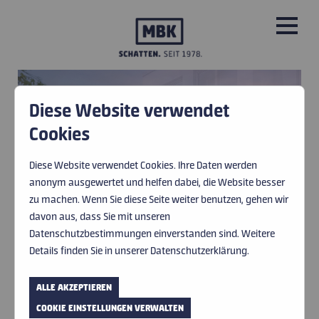
Diese Website verwendet
PRODUKTE
Cookies
WINTERGARTEN-
WINTERGARTEN-
WINTERGARTEN-
LEISTUNGEN
MARKISEN
MARKISEN
MARKISEN
Diese Website verwendet Cookies. Ihre Daten werden
anonym ausgewertet und helfen dabei, die Website besser
ÜBER UNS
zu machen. Wenn Sie diese Seite weiter benutzen, gehen wir
davon aus, dass Sie mit unseren
BILD © VARISOL
BILD © VARISOL
IMPRESSIONEN
Datenschutzbestimmungen einverstanden sind. Weitere
Details finden Sie in unserer Datenschutzerklärung.
ANGENEHM GESCHÜTZT!
HERSTELLER UND PARTNER
ALLE AKZEPTIEREN
WINTERGARTENMARKISEN SORGEN FÜR
AKTUELLES
COOKIE EINSTELLUNGEN VERWALTEN
ANGENEHME TEMPERATUREN UND GUTE