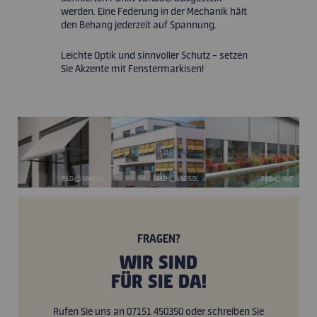
werden. Eine Federung in der Mechanik hält
den Behang jederzeit auf Spannung.
Leichte Optik und sinnvoller Schutz – setzen
Sie Akzente mit Fenstermarkisen!
WENS
BILD © VARISOL
BILD © VARISOL
BILD © MHZ
FRAGEN?
WIR SIND
FÜR SIE DA!
Rufen Sie uns an 07151 450350 oder schreiben Sie