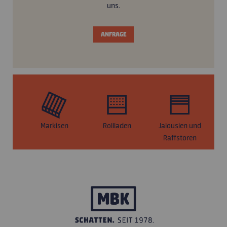
uns.
ANFRAGE
Markisen
Rollladen
Jalousien und
S
Raffstoren