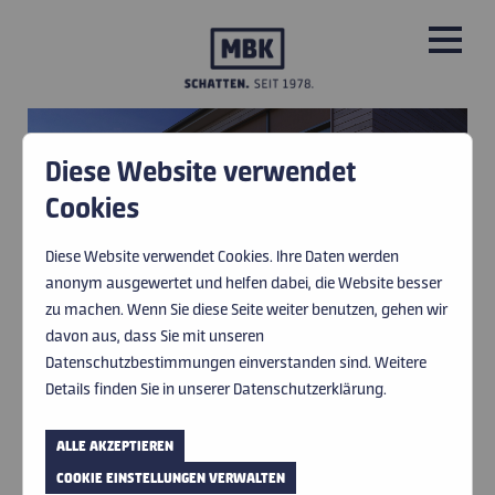
Diese Website verwendet
PRODUKTE
Cookies
FENSTER-
FENSTER-
FENSTER-
LEISTUNGEN
MARKISEN
MARKISEN
MARKISEN
Diese Website verwendet Cookies. Ihre Daten werden
anonym ausgewertet und helfen dabei, die Website besser
ÜBER UNS
zu machen. Wenn Sie diese Seite weiter benutzen, gehen wir
davon aus, dass Sie mit unseren
BILD © WAREMA
BILD © PRATIC
IMPRESSIONEN
Datenschutzbestimmungen einverstanden sind. Weitere
Details finden Sie in unserer Datenschutzerklärung.
SPANNENDES
HERSTELLER UND PARTNER
GESTALTUNGSELEMENT.
ALLE AKZEPTIEREN
AKTUELLES
COOKIE EINSTELLUNGEN VERWALTEN
FENSTERMARKISEN SORGEN FÜR