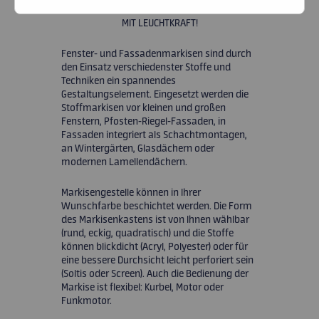
ANGENEHME LICHTVERHÄLTNISSE
MIT LEUCHTKRAFT!
RABATTE
Fenster- und Fassadenmarkisen sind durch
KARRIERE
den Einsatz verschiedenster Stoffe und
Techniken ein spannendes
Gestaltungselement. Eingesetzt werden die
KONTAKT
Stoffmarkisen vor kleinen und großen
Fenstern, Pfosten-Riegel-Fassaden, in
Fassaden integriert als Schachtmontagen,
an Wintergärten, Glasdächern oder
modernen Lamellendächern.
Markisengestelle können in Ihrer
Wunschfarbe beschichtet werden. Die Form
des Markisenkastens ist von Ihnen wählbar
(rund, eckig, quadratisch) und die Stoffe
können blickdicht (Acryl, Polyester) oder für
eine bessere Durchsicht leicht perforiert sein
(Soltis oder Screen). Auch die Bedienung der
Markise ist flexibel: Kurbel, Motor oder
Funkmotor.