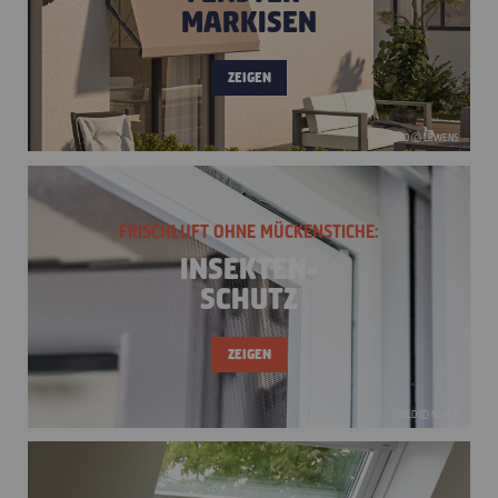
MARKISEN
ZEIGEN
BILD © LEWENS
FRISCHLUFT OHNE MÜCKENSTICHE:
INSEKTEN-
SCHUTZ
ZEIGEN
BILD © NEHER