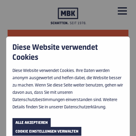
Diese Website verwendet
PRODUKTE
Cookies
Markisen
Rollladen
Jalousien und
S
LEISTUNGEN
Raffstoren
Diese Website verwendet Cookies. Ihre Daten werden
anonym ausgewertet und helfen dabei, die Website besser
ÜBER UNS
zu machen. Wenn Sie diese Seite weiter benutzen, gehen wir
davon aus, dass Sie mit unseren
GROSSFLÄCHIGE BESCHATTUNG:
IMPRESSIONEN
Datenschutzbestimmungen einverstanden sind. Weitere
MARKISEN
Details finden Sie in unserer Datenschutzerklärung.
HERSTELLER UND PARTNER
ZEIGEN
ALLE AKZEPTIEREN
AKTUELLES
COOKIE EINSTELLUNGEN VERWALTEN