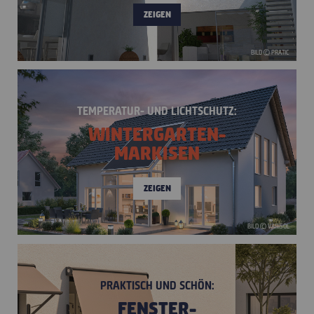
ZEIGEN
BILD © PRATIC
TEMPERATUR- UND LICHTSCHUTZ:
WINTERGARTEN-
MARKISEN
ZEIGEN
BILD © VARISOL
PRAKTISCH UND SCHÖN:
FENSTER-