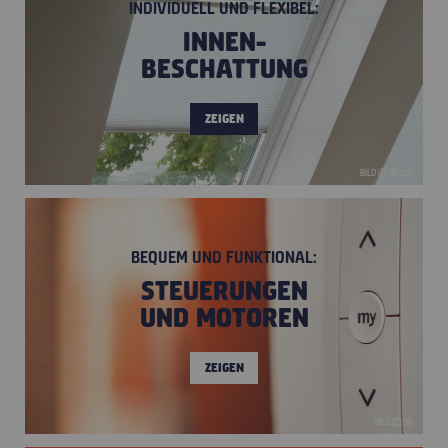
INDIVIDUELL UND FLEXIBEL:
INNEN-
BESCHATTUNG
ZEIGEN
BILD © VELUX
BEQUEM UND FUNKTIONAL:
STEUERUNGEN
UND MOTOREN
ZEIGEN
BILD © DG