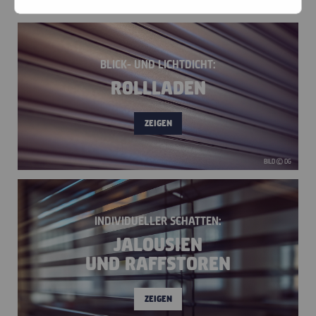
BILD © VARISOL
RABATTE
KARRIERE
BLICK- UND LICHTDICHT:
ROLLLADEN
KONTAKT
ZEIGEN
BILD © DG
INDIVIDUELLER SCHATTEN:
JALOUSIEN
UND RAFFSTOREN
ZEIGEN