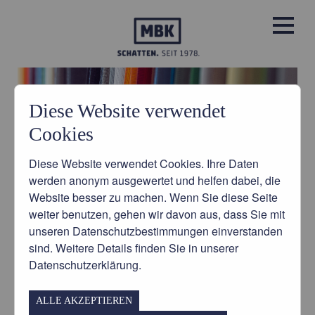
Diese Website verwendet
PRODUKTE
Cookies
EINIGE
EINIGE
EINIGE
EINIGE
EINIGE
LEISTUNGEN
IMPRESSIONEN
IMPRESSIONEN
IMPRESSIONEN
IMPRESSIONEN
IMPRESSIONEN
Diese Website verwendet Cookies. Ihre Daten
werden anonym ausgewertet und helfen dabei, die
ÜBER UNS
Website besser zu machen. Wenn Sie diese Seite
weiter benutzen, gehen wir davon aus, dass Sie mit
IMPRESSIONEN
BILD © DG
unseren Datenschutzbestimmungen einverstanden
sind. Weitere Details finden Sie in unserer
EINDRÜCKE
HERSTELLER UND PARTNER
Datenschutzerklärung.
von uns, unseren Ausstellungsräumen
AKTUELLES
ALLE AKZEPTIEREN
und den Produkten.