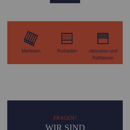
BILD © PRATIC
Markisen
Rollladen
Jalousien und
S
Raffstoren
FRAGEN?
WIR SIND