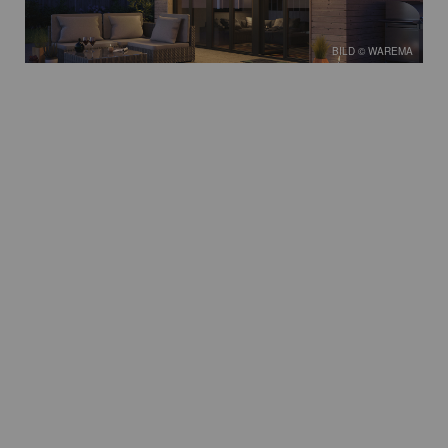
BILD © WAREMA
BILD © DG